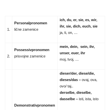
ich, du, er, sie, es, wir,
Personalpronomen
ihr, sie, dich, euch, sie
1.
lične zamenice
ja, ti, on, …
mein, dein, sein, ihr,
Possessivpronomen
unser, euer, ihr
2.
prisvojne zamenice
moj, tvoj, …
dieser/der, diese/die,
dieses/das –
ovaj, ova,
ovo/ taj..
derselbe, dieselbe,
dasselbe –
isti, ista, isto
Demonstrativpronomen