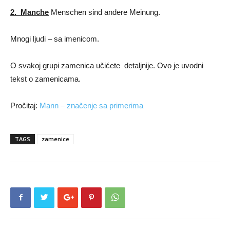
2.
Manche
Menschen sind andere Meinung.
Mnogi ljudi – sa imenicom.
O svakoj grupi zamenica učićete detaljnije. Ovo je uvodni
tekst o zamenicama.
Pročitaj:
Mann – značenje sa primerima
TAGS
zamenice