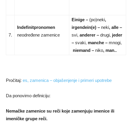
Einige –
(po)neki
,
Indefinitpronomen
irgendein(e) –
neki
,
alle –
7.
neodređene zamenice
svi,
anderer –
drugi,
jeder
–
svaki,
manche –
mnogi,
niemand –
niko
, man..
Pročitaj:
es, zamenica – objašenjenje i primeri upotrebe
Da ponovimo definiciju:
Nemačke zamenice su reči koje zamenjuju imenice ili
imeničke grupe reči.