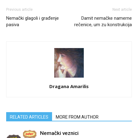
Previous article
Next article
Nemački glagoli i građenje
Damit nemačke namerne
pasiva
rečenice, um zu konstrukcija
Dragana Amarilis
RELATED ARTICLES
MORE FROM AUTHOR
Nemački veznici