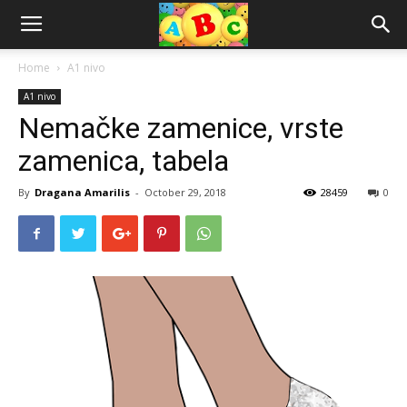
Home
A1 nivo
A1 nivo
Nemačke zamenice, vrste
zamenica, tabela
By
Dragana Amarilis
-
October 29, 2018
28459
0