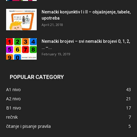
Nemački konjunktiv I i II – objašnjenje, tabele,
upotreba
April 21, 2018
Nemački brojevi – svi nemački brojevi 0, 1, 2,
… –...
February 19, 2019
POPULAR CATEGORY
A1 nivo
43
A2 nivo
21
B1 nivo
17
rečnik
7
čitanje i pisanje pravila
5