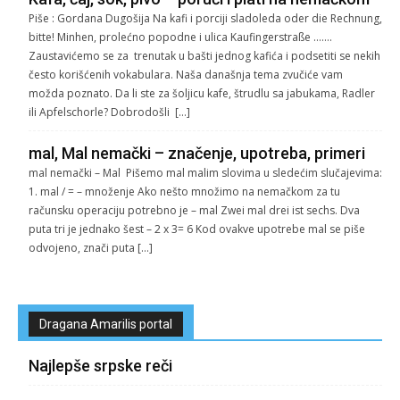
Piše : Gordana Dugošija Na kafi i porciji sladoleda oder die Rechnung,
bitte! Minhen, prolećno popodne i ulica Kaufingerstraße …….
Zaustavićemo se za trenutak u bašti jednog kafića i podsetiti se nekih
često korišćenih vokabulara. Naša današnja tema zvučiće vam
možda poznato. Da li ste za šoljicu kafe, štrudlu sa jabukama, Radler
ili Apfelschorle? Dobrodošli […]
mal, Mal nemački – značenje, upotreba, primeri
mal nemački – Mal Pišemo mal malim slovima u sledećim slučajevima:
1. mal / = – množenje Ako nešto množimo na nemačkom za tu
računsku operaciju potrebno je – mal Zwei mal drei ist sechs. Dva
puta tri je jednako šest – 2 x 3= 6 Kod ovakve upotrebe mal se piše
odvojeno, znači puta […]
Dragana Amarilis portal
Najlepše srpske reči