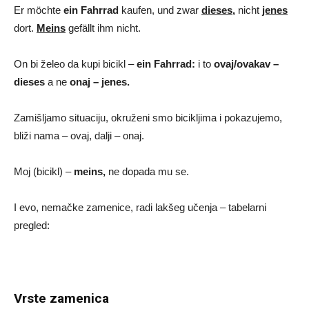
Er möchte
ein Fahrrad
kaufen, und zwar
dieses
,
nicht
jenes
dort.
Meins
gefällt ihm nicht.
On bi želeo da kupi bicikl –
ein Fahrrad:
i to
ovaj/ovakav –
dieses
a ne
onaj – jenes.
Zamišljamo situaciju, okruženi smo bicikljima i pokazujemo,
bliži nama – ovaj, dalji – onaj.
Moj (bicikl) –
meins,
ne dopada mu se.
I evo, nemačke zamenice, radi lakšeg učenja – tabelarni
pregled:
Vrste zamenica