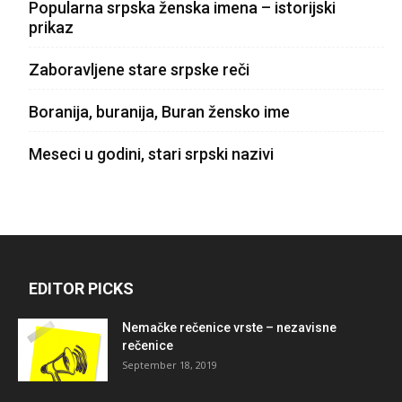
Popularna srpska ženska imena – istorijski
prikaz
Zaboravljene stare srpske reči
Boranija, buranija, Buran žensko ime
Meseci u godini, stari srpski nazivi
EDITOR PICKS
Nemačke rečenice vrste – nezavisne
rečenice
September 18, 2019