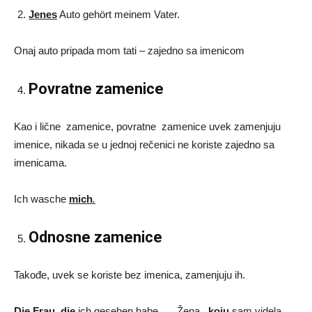
Jenes
Auto gehört meinem Vater.
Onaj auto pripada mom tati – zajedno sa imenicom
Povratne zamenice
Kao i lične zamenice, povratne zamenice uvek zamenjuju
imenice, nikada se u jednoj rečenici ne koriste zajedno sa
imenicama.
Ich wasche
mich
.
Odnosne zamenice
Takođe, uvek se koriste bez imenica, zamenjuju ih.
Die Frau
,
die
ich gesehen habe, … Žena,
koju
sam videla