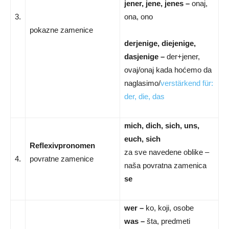
jener, jene, jenes –
onaj,
3.
ona, ono
pokazne zamenice
derjenige, diejenige,
dasjenige –
der+jener,
ovaj/onaj kada hoćemo da
naglasimo/
verstärkend für:
der, die, das
mich, dich, sich, uns,
euch, sich
Reflexivpronomen
za sve navedene oblike –
4.
povratne zamenice
naša povratna zamenica
se
wer –
ko, koji, osobe
was –
šta, predmeti