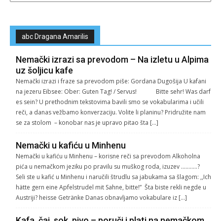
abc Dragana Amarilis
Nemački izrazi sa prevodom – Na izletu u Alpima
uz šoljicu kafe
Nemački izrazi i fraze sa prevodom piše: Gordana Dugošija U kafani
na jezeru Eibsee: Ober: Guten Tag! / Servus! Bitte sehr! Was darf
es sein? U prethodnim tekstovima bavili smo se vokabularima i učili
reči, a danas vežbamo konverzaciju. Volite li planinu? Pridružite nam
se za stolom – konobar nas je upravo pitao šta […]
Nemački u kafiću u Minhenu
Nemački u kafiću u Minhenu – korisne reči sa prevodom Alkoholna
pića u nemačkom jeziku po pravilu su muškog roda, izuzev ………..?
Seli ste u kafić u Minhenu i naručili štrudlu sa jabukama sa šlagom: ,,Ich
hätte gern eine Apfelstrudel mit Sahne, bitte!” Šta biste rekli negde u
Austriji? heisse Getränke Danas obnavljamo vokabulare iz […]
Kafa, čaj, sok, pivo – poruči i plati na nemačkom