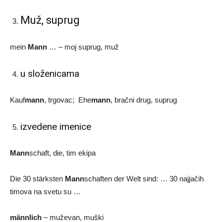
Muž, suprug
mein
Mann
… – moj suprug, muž
u složenicama
Kauf
mann
, trgovac; Ehe
mann
, bračni drug, suprug
izvedene imenice
Mann
schaft, die, tim ekipa
Die 30 stärksten
Mann
schaften der Welt sind: … 30 najjačih
timova na svetu su …
männlich
– muževan, muški