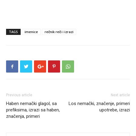
TAGS
imenice
rečnik reči i izrazi
Previous article
Next article
Haben nemački glagol, sa
Los nemački, značenje, primeri
prefiksima, izrazi sa haben,
upotrebe, izrazi
značenja, primeri