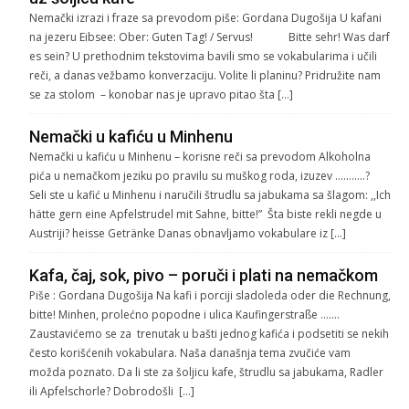
Nemački izrazi i fraze sa prevodom piše: Gordana Dugošija U kafani
na jezeru Eibsee: Ober: Guten Tag! / Servus! Bitte sehr! Was darf
es sein? U prethodnim tekstovima bavili smo se vokabularima i učili
reči, a danas vežbamo konverzaciju. Volite li planinu? Pridružite nam
se za stolom – konobar nas je upravo pitao šta […]
Nemački u kafiću u Minhenu
Nemački u kafiću u Minhenu – korisne reči sa prevodom Alkoholna
pića u nemačkom jeziku po pravilu su muškog roda, izuzev ………..?
Seli ste u kafić u Minhenu i naručili štrudlu sa jabukama sa šlagom: ,,Ich
hätte gern eine Apfelstrudel mit Sahne, bitte!” Šta biste rekli negde u
Austriji? heisse Getränke Danas obnavljamo vokabulare iz […]
Kafa, čaj, sok, pivo – poruči i plati na nemačkom
Piše : Gordana Dugošija Na kafi i porciji sladoleda oder die Rechnung,
bitte! Minhen, prolećno popodne i ulica Kaufingerstraße …….
Zaustavićemo se za trenutak u bašti jednog kafića i podsetiti se nekih
često korišćenih vokabulara. Naša današnja tema zvučiće vam
možda poznato. Da li ste za šoljicu kafe, štrudlu sa jabukama, Radler
ili Apfelschorle? Dobrodošli […]