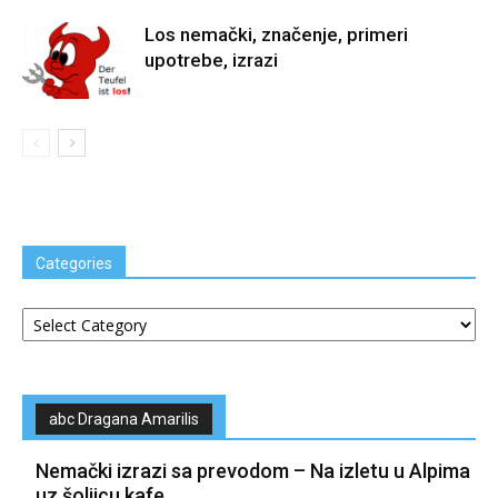
Los nemački, značenje, primeri
upotrebe, izrazi
Categories
Categories
abc Dragana Amarilis
Nemački izrazi sa prevodom – Na izletu u Alpima
uz šoljicu kafe