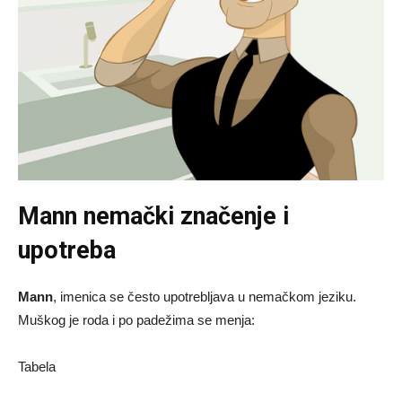
Mann nemački značenje i
upotreba
Mann
, imenica se često upotrebljava u nemačkom jeziku.
Muškog je roda i po padežima se menja:
Tabela