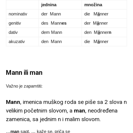
jednina
množina
nominativ
der Mann
die M
ä
nner
genitiv
des Mann
es
der M
ä
nner
dativ
dem Mann
den M
ä
nner
n
akuzativ
den Mann
die M
ä
nner
Mann ili man
Važno je zapamtiti:
Mann
, imenica muškog roda se piše sa 2 slova n
velikim početnim slovom, a
man
, neodređena
zamenica, sa jednim n i malim slovom.
…
man
sagt, … kaže se, priča se