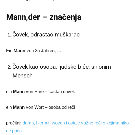
Mann,der – značenja
Čovek, odrastao muškarac
Ein
Mann
von 35 Jahren, ….
Čovek kao osoba, ljudsko biće, sinonim
Mensch
ein
Mann
von Ehre – častan čovek
ein
Mann
von Wort – osoba od reči
pročitaj:
daran, hiermit, wovon i ostale važne reči o kojima niko
ne priča