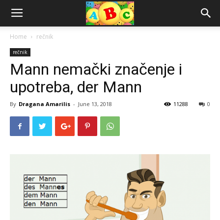
Home
rečnik
rečnik
Mann nemački značenje i
upotreba, der Mann
By
Dragana Amarilis
-
June 13, 2018
11288
0