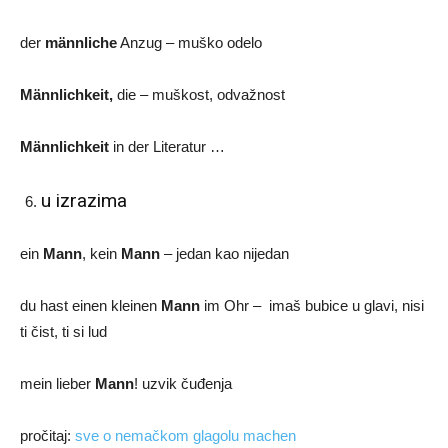
der
männliche
Anzug – muško odelo
Männlichkeit,
die – muškost, odvažnost
Männlichkeit
in der Literatur …
u izrazima
ein
Mann
, kein
Mann
– jedan kao nijedan
du hast einen kleinen
Mann
im Ohr – imaš bubice u glavi, nisi
ti čist, ti si lud
mein lieber
Mann
! uzvik čuđenja
pročitaj:
sve o nemačkom glagolu machen