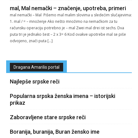
mal, Mal nemački – značenje, upotreba, primeri
mal nemački – Mal Pišemo mal malim slovima u sledećim slučajevima:
1. mal / = – množenje Ako nešto množimo na nemačkom za tu
računsku operaciju potrebno je – mal Zwei mal drei ist sechs. Dva
puta tri je jednako šest – 2 x 3= 6 Kod ovakve upotrebe mal se piše
odvojeno, znači puta […]
Dragana Amarilis portal
Najlepše srpske reči
Popularna srpska ženska imena – istorijski
prikaz
Zaboravljene stare srpske reči
Boranija, buranija, Buran žensko ime