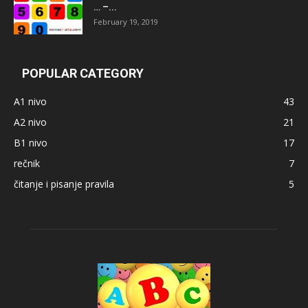
… –...
February 19, 2019
POPULAR CATEGORY
A1 nivo
43
A2 nivo
21
B1 nivo
17
rečnik
7
čitanje i pisanje pravila
5