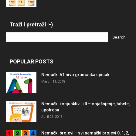
Traži i pretraži :-)
POPULAR POSTS
Nemački A1 nivo gramatika spisak
March 11, 2018
Nemački konjunktiv I i II – objašnjenje, tabele,
upotreba
April 21, 2018
Nemački brojevi – svi nemački brojevi 0, 1, 2,