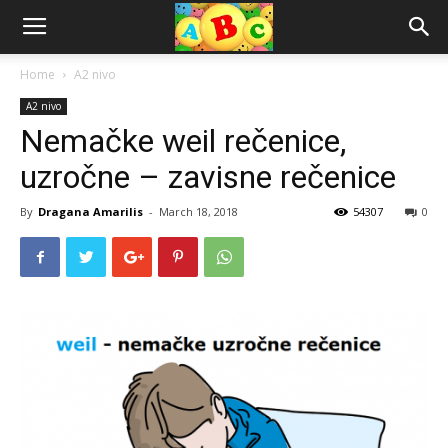
Home
A2 nivo
A2 nivo
Nemačke weil rečenice,
uzročne – zavisne rečenice
By
Dragana Amarilis
-
March 18, 2018
54307
0