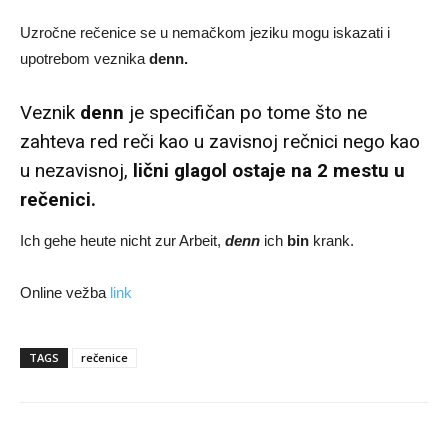
Uzročne rečenice se u nemačkom jeziku mogu iskazati i
upotrebom veznika
denn.
Veznik
denn
je specifičan po tome što ne
zahteva red reči kao u zavisnoj rečnici nego kao
u nezavisnoj,
lični glagol ostaje na 2 mestu u
rečenici.
Ich gehe heute nicht zur Arbeit,
denn
ich
bin
krank.
Online vežba
link
TAGS
rečenice