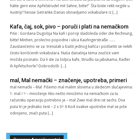
hätte gern eine Apfelstrudel mit Sahne, bitte!” Šta biste rekli negde u
Austriji? heisse Getränke Danas obnavljamo vokabulare iz […]
Kafa, čaj, sok, pivo – poruči i plati na nemačkom
Piše : Gordana Dugošija Na kafi i porciji sladoleda oder die Rechnung,
bitte! Minhen, prolećno popodne i ulica Kaufingerstraße …….
Zaustavićemo se za trenutak u bašti jednog kafića i podsetiti se nekih
često korišćenih vokabulara. Naša današnja tema zvučiće vam
možda poznato. Da li ste za šoljicu kafe, štrudlu sa jabukama, Radler
ili Apfelschorle? Dobrodošli […]
mal, Mal nemački – značenje, upotreba, primeri
mal nemački – Mal Pišemo mal malim slovima u sledećim slučajevima:
1. mal / = – množenje Ako nešto množimo na nemačkom za tu
računsku operaciju potrebno je – mal Zwei mal drei ist sechs. Dva
puta tri je jednako šest – 2 x 3= 6 Kod ovakve upotrebe mal se piše
odvojeno, znači puta […]