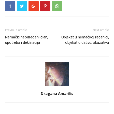
Previous article
Next article
Nemački neodređeni član,
Objekat u nemačkoj rečenici,
upotreba i deklinacija
objekat u dativu, akuzativu
Dragana Amarilis