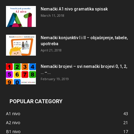
Nemački A1 nivo gramatika spisak
March 11, 2018
Nemački konjunktiv I i II – objašnjenje, tabele,
upotreba
April 21, 2018
Nemački brojevi – svi nemački brojevi 0, 1, 2,
… –...
February 19, 2019
POPULAR CATEGORY
A1 nivo
43
A2 nivo
21
B1 nivo
17