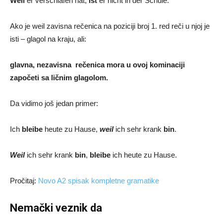
Weil
er verschlafen hat,
ist
er nicht in der Schule.
Ako je weil zavisna rečenica na poziciji broj 1. red reči u njoj je
isti – glagol na kraju, ali:
glavna, nezavisna rečenica mora u ovoj kominaciji
započeti sa ličnim glagolom.
Da vidimo još jedan primer:
Ich
bleibe
heute zu Hause,
weil
ich sehr krank
bin
.
Weil
ich sehr krank
bin
,
bleibe
ich heute zu Hause.
Pročitaj:
Novo A2 spisak kompletne gramatike
Nemački veznik da