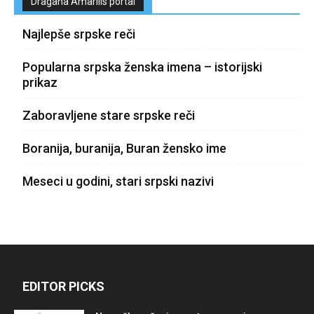
Dragana Amarilis portal
Najlepše srpske reči
Popularna srpska ženska imena – istorijski
prikaz
Zaboravljene stare srpske reči
Boranija, buranija, Buran žensko ime
Meseci u godini, stari srpski nazivi
EDITOR PICKS