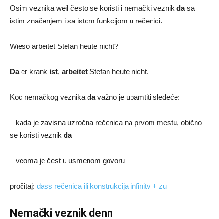
Osim veznika weil često se koristi i nemački veznik
da
sa
istim značenjem i sa istom funkcijom u rečenici.
Wieso arbeitet Stefan heute nicht?
Da
er krank
ist
,
arbeitet
Stefan heute nicht.
Kod nemačkog veznika
da
važno je upamtiti sledeće:
– kada je zavisna uzročna rečenica na prvom mestu, obično
se koristi veznik
da
– veoma je čest u usmenom govoru
pročitaj:
dass rečenica ili konstrukcija infinitv + zu
Nemački veznik denn