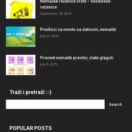
Nemačke rečenice vrste – nezavisne
rečenice
September 18, 2019
Predlozi za mesto sa dativom, nemački
July 27, 2019
Prezent nemački pravilni, slabi glagoli
July 9, 2019
Traži i pretraži :-)
POPULAR POSTS