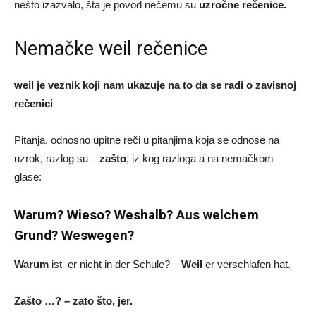
nešto izazvalo, šta je povod nečemu su
uzročne rečenice.
Nemačke weil rečenice
weil je veznik koji nam ukazuje na to da se radi o zavisnoj
rečenici
Pitanja, odnosno upitne reči u pitanjima koja se odnose na
uzrok, razlog su –
zašto
, iz kog razloga a na nemačkom
glase:
Warum? Wieso? Weshalb? Aus welchem
Grund? Weswegen?
Warum
ist er nicht in der Schule? –
Weil
er verschlafen hat.
Zašto …? – zato što, jer.