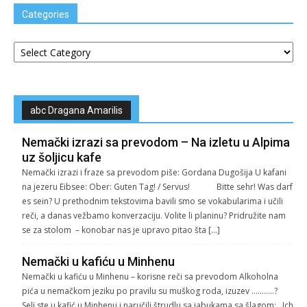
Categories
Categories
abc Dragana Amarilis
Nemački izrazi sa prevodom – Na izletu u Alpima
uz šoljicu kafe
Nemački izrazi i fraze sa prevodom piše: Gordana Dugošija U kafani
na jezeru Eibsee: Ober: Guten Tag! / Servus! Bitte sehr! Was darf
es sein? U prethodnim tekstovima bavili smo se vokabularima i učili
reči, a danas vežbamo konverzaciju. Volite li planinu? Pridružite nam
se za stolom – konobar nas je upravo pitao šta […]
Nemački u kafiću u Minhenu
Nemački u kafiću u Minhenu – korisne reči sa prevodom Alkoholna
pića u nemačkom jeziku po pravilu su muškog roda, izuzev ………..?
Seli ste u kafić u Minhenu i naručili štrudlu sa jabukama sa šlagom: ,,Ich