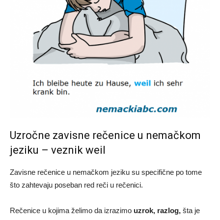
Uzročne zavisne rečenice u nemačkom
jeziku – veznik weil
Zavisne rečenice u nemačkom jeziku su specifične po tome
što zahtevaju poseban red reči u rečenici.
Rečenice u kojima želimo da izrazimo
uzrok, razlog,
šta je