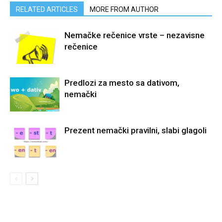
RELATED ARTICLES
MORE FROM AUTHOR
Nemačke rečenice vrste – nezavisne
rečenice
Predlozi za mesto sa dativom,
nemački
Prezent nemački pravilni, slabi glagoli