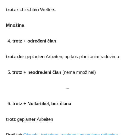
trotz
schlecht
en
Wetter
s
Množina
trotz + određeni član
trotz der
geplant
en
Arbeiten, uprkos planiranim radovima
trotz + neodređeni član
(nema množine!)
–
trotz + Nullartikel, bez člana
trotz
geplant
er
Arbeiten
Pročitaj:
Obwohl- trotzdem, zavisne i nezavisne rečenice