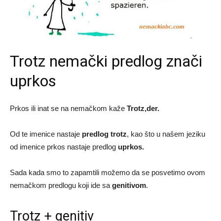
Trotz nemački predlog znači
uprkos
Prkos ili inat se na nemačkom kaže
Trotz,der.
Od te imenice nastaje
predlog trotz
, kao što u našem jeziku
od imenice prkos nastaje predlog
uprkos.
Sada kada smo to zapamtili možemo da se posvetimo ovom
nemačkom predlogu koji ide sa
genitivom
.
Trotz + genitiv