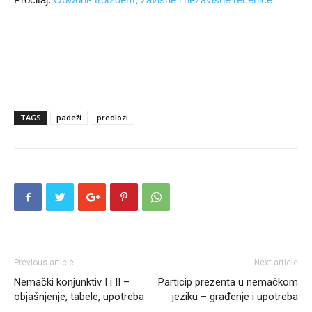
TAGS
padeži
predlozi
Previous article
Next article
Nemački konjunktiv I i II –
Particip prezenta u nemačkom
objašnjenje, tabele, upotreba
jeziku – građenje i upotreba