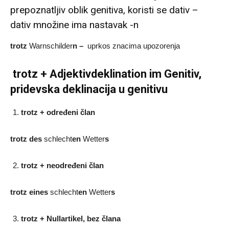
prepoznatljiv oblik genitiva, koristi se dativ –
dativ množine ima nastavak -n
trotz
Warnschilder
n –
uprkos znacima upozorenja
trotz + Adjektivdeklination im Genitiv,
pridevska deklinacija u genitivu
trotz + određeni član
trotz des
schlecht
en
Wetter
s
trotz + neodređeni član
trotz
eines
schlecht
en
Wetter
s
trotz + Nullartikel, bez člana