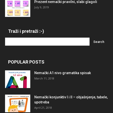
Prezent nemački pravilni, slabi glagoli
July 9, 2019
Traži i pretraži :-)
POPULAR POSTS
Nemački A1 nivo gramatika spisak
March 11, 2018
Nemački konjunktiv I i II – objašnjenje, tabele,
upotreba
April 21, 2018