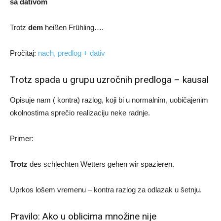
sa dativom
Trotz
dem
heißen Frühling….
Pročitaj:
nach, predlog + dativ
Trotz spada u grupu uzročnih predloga – kausal
Opisuje nam ( kontra) razlog, koji bi u normalnim, uobičajenim
okolnostima sprečio realizaciju neke radnje.
Primer:
Trotz
des schlechten Wetters gehen wir spazieren.
Uprkos lošem vremenu – kontra razlog za odlazak u šetnju.
Pravilo: Ako u oblicima množine nije