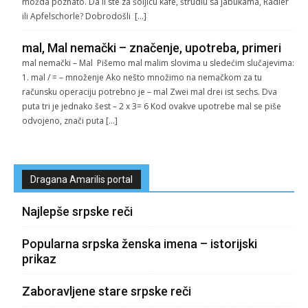
možda poznato. Da li ste za šoljicu kafe, štrudlu sa jabukama, Radler
ili Apfelschorle? Dobrodošli […]
mal, Mal nemački – značenje, upotreba, primeri
mal nemački – Mal Pišemo mal malim slovima u sledećim slučajevima:
1. mal / = – množenje Ako nešto množimo na nemačkom za tu
računsku operaciju potrebno je – mal Zwei mal drei ist sechs. Dva
puta tri je jednako šest – 2 x 3= 6 Kod ovakve upotrebe mal se piše
odvojeno, znači puta […]
Dragana Amarilis portal
Najlepše srpske reči
Popularna srpska ženska imena – istorijski
prikaz
Zaboravljene stare srpske reči