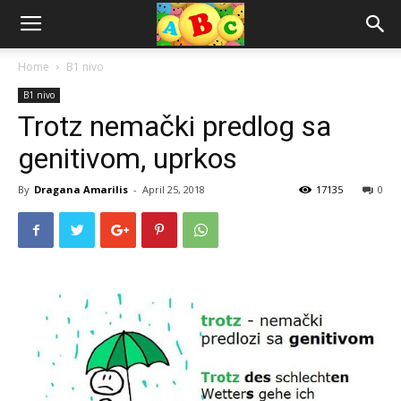
Home
B1 nivo
B1 nivo
Trotz nemački predlog sa
genitivom, uprkos
By
Dragana Amarilis
-
April 25, 2018
17135
0