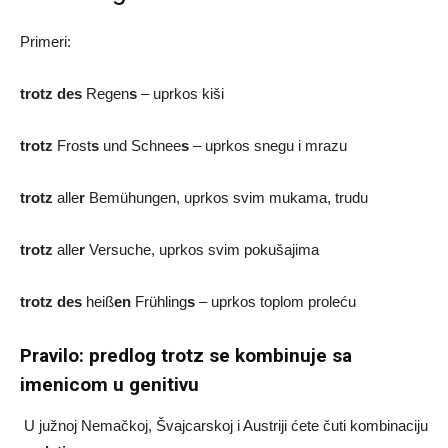
Primeri:
trotz
des
Regen
s
– uprkos kiši
trotz
Frost
s
und Schnee
s
– uprkos snegu i mrazu
trotz
alle
r
Bemühungen, uprkos svim mukama, trudu
trotz
alle
r
Versuche, uprkos svim pokušajima
trotz
des
heiß
en
Frühling
s
– uprkos toplom proleću
Pravilo: predlog trotz se kombinuje sa
imenicom u genitivu
U južnoj Nemačkoj, Švajcarskoj i Austriji ćete čuti kombinaciju