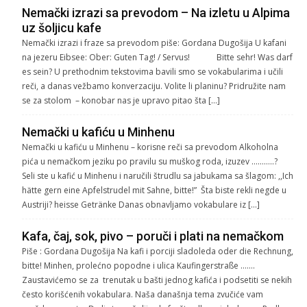
Nemački izrazi sa prevodom – Na izletu u Alpima
uz šoljicu kafe
Nemački izrazi i fraze sa prevodom piše: Gordana Dugošija U kafani
na jezeru Eibsee: Ober: Guten Tag! / Servus! Bitte sehr! Was darf
es sein? U prethodnim tekstovima bavili smo se vokabularima i učili
reči, a danas vežbamo konverzaciju. Volite li planinu? Pridružite nam
se za stolom – konobar nas je upravo pitao šta […]
Nemački u kafiću u Minhenu
Nemački u kafiću u Minhenu – korisne reči sa prevodom Alkoholna
pića u nemačkom jeziku po pravilu su muškog roda, izuzev ………..?
Seli ste u kafić u Minhenu i naručili štrudlu sa jabukama sa šlagom: ,,Ich
hätte gern eine Apfelstrudel mit Sahne, bitte!” Šta biste rekli negde u
Austriji? heisse Getränke Danas obnavljamo vokabulare iz […]
Kafa, čaj, sok, pivo – poruči i plati na nemačkom
Piše : Gordana Dugošija Na kafi i porciji sladoleda oder die Rechnung,
bitte! Minhen, prolećno popodne i ulica Kaufingerstraße …….
Zaustavićemo se za trenutak u bašti jednog kafića i podsetiti se nekih
često korišćenih vokabulara. Naša današnja tema zvučiće vam