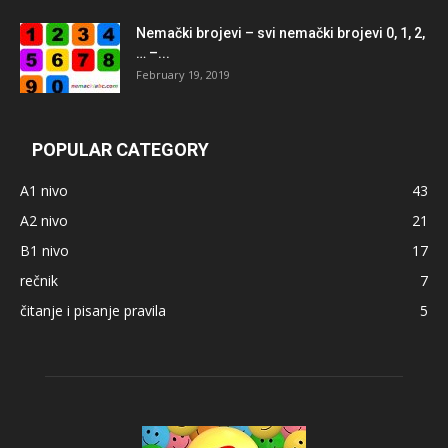
Nemački brojevi – svi nemački brojevi 0, 1, 2,
… –...
February 19, 2019
POPULAR CATEGORY
A1 nivo
43
A2 nivo
21
B1 nivo
17
rečnik
7
čitanje i pisanje pravila
5