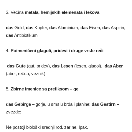
3. Većina
metala, hemijskih elemenata i lekova
das
Gold,
das
Kupfer,
das
Aluminium,
das
Eisen,
das
Aspirin,
das
Antibiotikum
4.
Poimeničeni glagoli, pridevi i druge vrste reči
das
Gute
(gut, pridev),
das Lesen
(lesen, glagol),
das Aber
(aber, rečca, veznik)
5.
Zbirne imenice sa prefiksom – ge
das
Gebirge
– gorje, u smslu brda i planine;
das Gestirn –
zvezde;
Ne postoji biološki srednji rod, zar ne. Ipak,