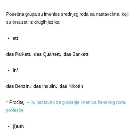
Posebna grupa su imenice srednjeg roda sa nastavcima, koji
su preuzeti iz drugih jezika:
ett
das
Park
ett, das
Quart
ett, das
Bank
ett
in*
das
Benz
in, das
Insul
in, das
Niko
tin
* Pročitaj:
– in, nastavak za građenje imenica ženskog roda,
profesije
(i)um