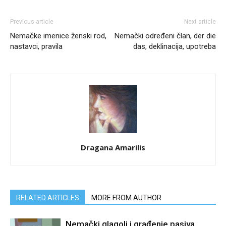
Previous article
Next article
Nemačke imenice ženski rod,
Nemački određeni član, der die
nastavci, pravila
das, deklinacija, upotreba
Dragana Amarilis
RELATED ARTICLES
MORE FROM AUTHOR
Nemački glagoli i građenje pasiva