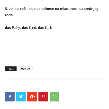
6. većina
reči, koje se odnose na mladunce su srednjeg
roda
das
Baby,
das
Kind,
das
Kalb
TAGS
imenice