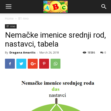
Home
B1 nivo
B1 nivo
Nemačke imenice srednji rod,
nastavci, tabela
By
Dragana Amarilis
-
March 26, 2018
18586
0