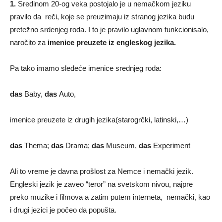
1.
Sredinom 20-og veka postojalo je u nemačkom jeziku
pravilo da reči, koje se preuzimaju iz stranog jezika budu
pretežno srdenjeg roda. I to je pravilo uglavnom funkcionisalo,
naročito za
imenice preuzete iz engleskog jezika.
Pa tako imamo sledeće imenice srednjeg roda:
das
Baby,
das
Auto,
imenice preuzete iz drugih jezika(starogrčki, latinski,…)
das
Thema;
das
Drama;
das
Museum,
das
Experiment
Ali to vreme je davna prošlost za Nemce i nemački jezik.
Engleski jezik je zaveo “teror” na svetskom nivou, najpre
preko muzike i filmova a zatim putem interneta, nemački, kao
i drugi jezici je počeo da popušta.