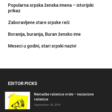
Popularna srpska ženska imena – istorijski
prikaz
Zaboravljene stare srpske reči
Boranija, buranija, Buran žensko ime
Meseci u godini, stari srpski nazivi
EDITOR PICKS
Nemačke rečenice vrste – nezavisne
rečenice
September 18, 2019