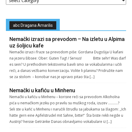
abc Dragana Amarilis
Nemački izrazi sa prevodom – Na izletu u Alpima
uz šoljicu kafe
Nemački izrazi i fraze sa prevodom piše: Gordana Dugošija U kafani
na jezeru Eibsee: Ober: Guten Tag! / Servus! Bitte sehr! Was darf
es sein? U prethodnim tekstovima bavili smo se vokabularima i učili
reči, a danas vežbamo konverzaciju. Volite li planinu? Pridružite nam
se za stolom – konobar nas je upravo pitao šta […]
Nemački u kafiću u Minhenu
Nemački u kafiću u Minhenu – korisne reči sa prevodom Alkoholna
pića u nemačkom jeziku po pravilu su muškog roda, izuzev ………..?
Seli ste u kafić u Minhenu i naručili štrudlu sa jabukama sa šlagom: ,,Ich
hätte gern eine Apfelstrudel mit Sahne, bitte!” Šta biste rekli negde u
Austriji? heisse Getränke Danas obnavljamo vokabulare iz […]