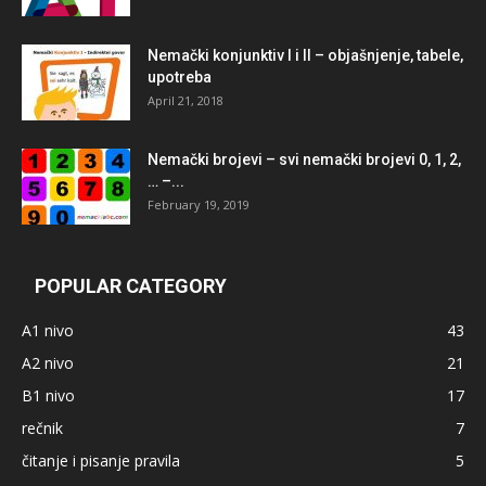
Nemački konjunktiv I i II – objašnjenje, tabele,
upotreba
April 21, 2018
Nemački brojevi – svi nemački brojevi 0, 1, 2,
… –...
February 19, 2019
POPULAR CATEGORY
A1 nivo
43
A2 nivo
21
B1 nivo
17
rečnik
7
čitanje i pisanje pravila
5