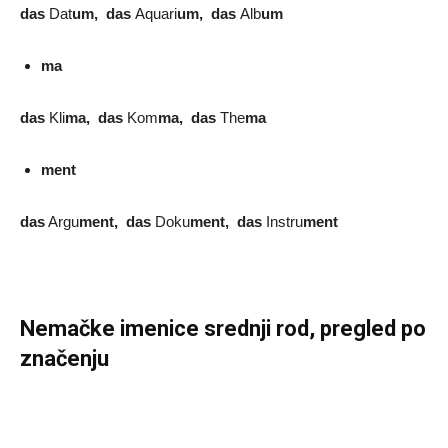
das
Dat
um, das
Aquari
um, das
Alb
um
ma
das
Kli
ma, das
Kom
ma, das
The
ma
ment
das
Argu
ment, das
Doku
ment, das
Instru
ment
Nemačke imenice srednji rod, pregled po
značenju