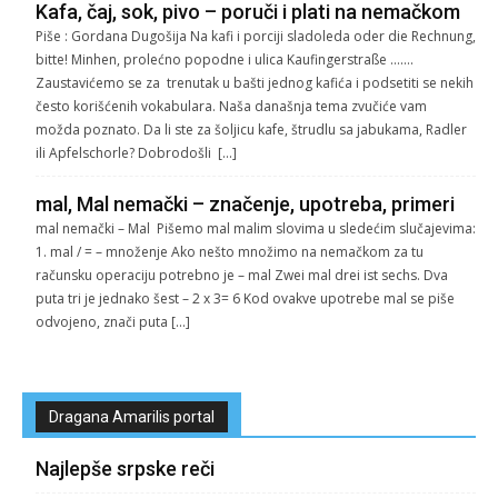
Kafa, čaj, sok, pivo – poruči i plati na nemačkom
Piše : Gordana Dugošija Na kafi i porciji sladoleda oder die Rechnung,
bitte! Minhen, prolećno popodne i ulica Kaufingerstraße …….
Zaustavićemo se za trenutak u bašti jednog kafića i podsetiti se nekih
često korišćenih vokabulara. Naša današnja tema zvučiće vam
možda poznato. Da li ste za šoljicu kafe, štrudlu sa jabukama, Radler
ili Apfelschorle? Dobrodošli […]
mal, Mal nemački – značenje, upotreba, primeri
mal nemački – Mal Pišemo mal malim slovima u sledećim slučajevima:
1. mal / = – množenje Ako nešto množimo na nemačkom za tu
računsku operaciju potrebno je – mal Zwei mal drei ist sechs. Dva
puta tri je jednako šest – 2 x 3= 6 Kod ovakve upotrebe mal se piše
odvojeno, znači puta […]
Dragana Amarilis portal
Najlepše srpske reči