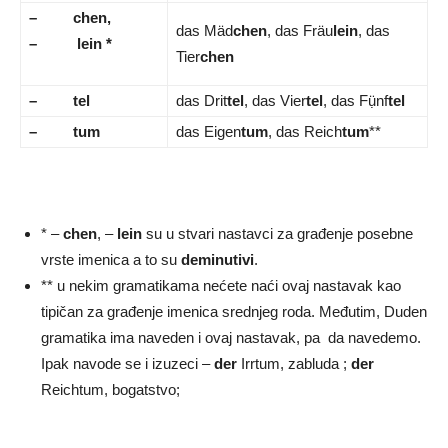
–
chen,
das Mäd
chen
, das Fräu
lein
, das
–
lein *
Tier
chen
–
tel
das Drit
tel
, das Vier
tel
, das Fụ̈nf
tel
–
tum
das Eigen
tum
, das Reich
tum
**
* –
chen
, –
lein
su u stvari nastavci za građenje posebne
vrste imenica a to su
deminutivi
.
** u nekim gramatikama nećete naći ovaj nastavak kao
tipičan za građenje imenica srednjeg roda. Međutim, Duden
gramatika ima naveden i ovaj nastavak, pa da navedemo.
Ipak navode se i izuzeci –
der
Irrtum, zabluda ;
der
Reichtum, bogatstvo;