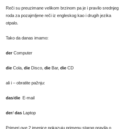
Reči su preuzimane velikom brzinom pa je i pravilo srednjeg
roda za pozajmljene reči iz engleskog kao i drugih jezika
otpalo.
Tako da danas imamo:
der
Computer
die
Cola,
die
Disco,
die
Bar,
die
CD
ali i – obratite pažnju:
das
/
die
E-mail
der
/
das
Laptop
Primeri ove 2 imenice pokazuju primenu starog pravila o