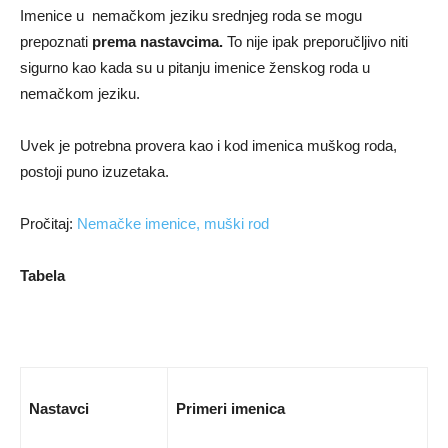
Imenice u nemačkom jeziku srednjeg roda se mogu
prepoznati
prema nastavcima.
To nije ipak preporučljivo niti
sigurno kao kada su u pitanju imenice ženskog roda u
nemačkom jeziku.
Uvek je potrebna provera kao i kod imenica muškog roda,
postoji puno izuzetaka.
Pročitaj:
Nemačke imenice, muški rod
Tabela
Nastavci
Primeri imenica