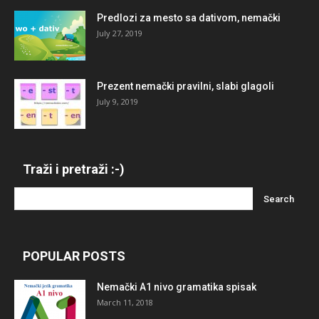
Predlozi za mesto sa dativom, nemački
July 27, 2019
Prezent nemački pravilni, slabi glagoli
July 9, 2019
Traži i pretraži :-)
POPULAR POSTS
Nemački A1 nivo gramatika spisak
March 11, 2018