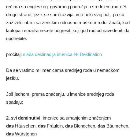
rečima sa engleskog govornog područja u srednjem rodu. S
druge strane, jezik se sam razvija, ima neki svoj put, pa su
zaživeli i oblici sa ženskim odnosno muškom rodu. Znači, kod
laptopa i email-a nećete pogrešiti koji god rod od navedenih da
upotrebite.
pročitaj:
slaba deklinacija imenica N- Deklination
Da se vratimo mi imenicama srednjeg roda u nemačkom
jeziku.
Još jednom, prema značenju, u imenice srednjeg roda
spadaju:
2.
svi
deminutivi
, imenice sa umanjenim značenjem
das
Häuschen,
das
Fräulein,
das
Blondchen,
das
Bäumchen,
das
Würstchen